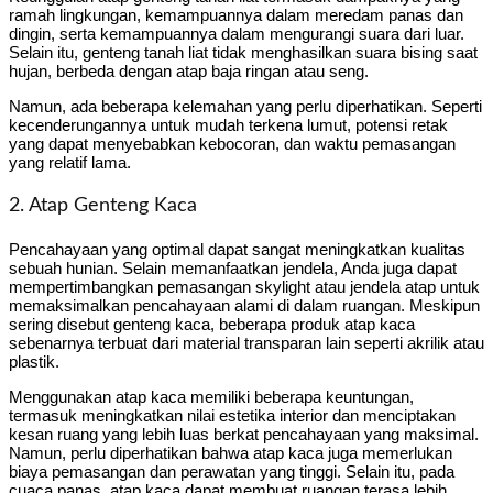
ramah lingkungan, kemampuannya dalam meredam panas dan
dingin, serta kemampuannya dalam mengurangi suara dari luar.
Selain itu, genteng tanah liat tidak menghasilkan suara bising saat
hujan, berbeda dengan atap baja ringan atau seng.
Namun, ada beberapa kelemahan yang perlu diperhatikan. Seperti
kecenderungannya untuk mudah terkena lumut, potensi retak
yang dapat menyebabkan kebocoran, dan waktu pemasangan
yang relatif lama.
2. Atap Genteng Kaca
Pencahayaan yang optimal dapat sangat meningkatkan kualitas
sebuah hunian. Selain memanfaatkan jendela, Anda juga dapat
mempertimbangkan pemasangan skylight atau jendela atap untuk
memaksimalkan pencahayaan alami di dalam ruangan. Meskipun
sering disebut genteng kaca, beberapa produk atap kaca
sebenarnya terbuat dari material transparan lain seperti akrilik atau
plastik.
Menggunakan atap kaca memiliki beberapa keuntungan,
termasuk meningkatkan nilai estetika interior dan menciptakan
kesan ruang yang lebih luas berkat pencahayaan yang maksimal.
Namun, perlu diperhatikan bahwa atap kaca juga memerlukan
biaya pemasangan dan perawatan yang tinggi. Selain itu, pada
cuaca panas, atap kaca dapat membuat ruangan terasa lebih