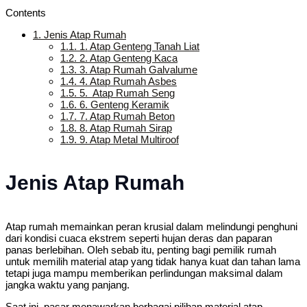
Contents
1.
Jenis Atap Rumah
1.1.
1. Atap Genteng Tanah Liat
1.2.
2. Atap Genteng Kaca
1.3.
3. Atap Rumah Galvalume
1.4.
4. Atap Rumah Asbes
1.5.
5. Atap Rumah Seng
1.6.
6. Genteng Keramik
1.7.
7. Atap Rumah Beton
1.8.
8. Atap Rumah Sirap
1.9.
9. Atap Metal Multiroof
Jenis Atap Rumah
Atap rumah memainkan peran krusial dalam melindungi penghuni
dari kondisi cuaca ekstrem seperti hujan deras dan paparan
panas berlebihan. Oleh sebab itu, penting bagi pemilik rumah
untuk memilih material atap yang tidak hanya kuat dan tahan lama
tetapi juga mampu memberikan perlindungan maksimal dalam
jangka waktu yang panjang.
Saat ini, pasar menawarkan berbagai pilihan material atap,