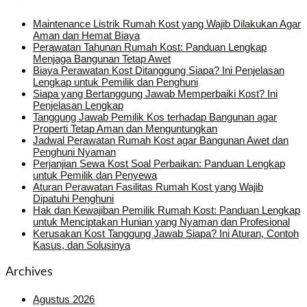
Maintenance Listrik Rumah Kost yang Wajib Dilakukan Agar
Aman dan Hemat Biaya
Perawatan Tahunan Rumah Kost: Panduan Lengkap
Menjaga Bangunan Tetap Awet
Biaya Perawatan Kost Ditanggung Siapa? Ini Penjelasan
Lengkap untuk Pemilik dan Penghuni
Siapa yang Bertanggung Jawab Memperbaiki Kost? Ini
Penjelasan Lengkap
Tanggung Jawab Pemilik Kos terhadap Bangunan agar
Properti Tetap Aman dan Menguntungkan
Jadwal Perawatan Rumah Kost agar Bangunan Awet dan
Penghuni Nyaman
Perjanjian Sewa Kost Soal Perbaikan: Panduan Lengkap
untuk Pemilik dan Penyewa
Aturan Perawatan Fasilitas Rumah Kost yang Wajib
Dipatuhi Penghuni
Hak dan Kewajiban Pemilik Rumah Kost: Panduan Lengkap
untuk Menciptakan Hunian yang Nyaman dan Profesional
Kerusakan Kost Tanggung Jawab Siapa? Ini Aturan, Contoh
Kasus, dan Solusinya
Archives
Agustus 2026