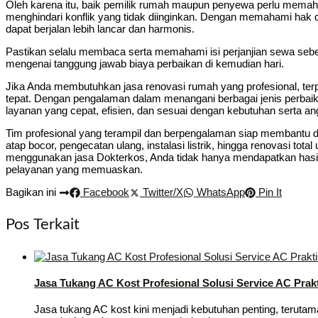
Oleh karena itu, baik pemilik rumah maupun penyewa perlu memaha
menghindari konflik yang tidak diinginkan. Dengan memahami hak
dapat berjalan lebih lancar dan harmonis.
Pastikan selalu membaca serta memahami isi perjanjian sewa sebel
mengenai tanggung jawab biaya perbaikan di kemudian hari.
Jika Anda membutuhkan jasa renovasi rumah yang profesional, ter
tepat. Dengan pengalaman dalam menangani berbagai jenis perba
layanan yang cepat, efisien, dan sesuai dengan kebutuhan serta a
Tim profesional yang terampil dan berpengalaman siap membantu d
atap bocor, pengecatan ulang, instalasi listrik, hingga renovasi t
menggunakan jasa Dokterkos, Anda tidak hanya mendapatkan hasil r
pelayanan yang memuaskan.
Bagikan ini
Facebook
Twitter/X
WhatsApp
Pin It
Pos Terkait
Jasa Tukang AC Kost Profesional Solusi Service AC Prakt
Jasa tukang AC kost kini menjadi kebutuhan penting, terutama