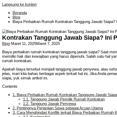
Langsung ke konten
Beranda
Blog
Biaya Perbaikan Rumah Kontrakan Tanggung Jawab Siapa? I
Kontrakan Tanggung Jawab Siapa? Ini P
Blog
·
Maret 11, 2025
Maret 7, 2025
Biaya perbaikan rumah kontrakan tanggung jawab siapa? Saat me
memiliki hak dan kewajiban yang harus dipenuhi. Salah satu hal y
rumah kontrakan.
Apakah biaya tersebut menjadi tanggung jawab penyewa, atau seh
jelas, mari kita bahas berbagai aspek terkait hal ini. Jika Anda p
siapa, yuk simak artikel ini.
Contents
1.
Biaya Perbaikan Rumah Kontrakan Tanggung Jawab Siap
1.1.
Tanggung Jawab Pemilik Rumah Kontrakan
1.2.
Tanggung Jawab Penyewa
2.
Pentingnya Perjanjian Sewa sebagai Acuan Utama
3.
Cara Menghindari Konflik terkait Biaya Perbaikan Rumah 
3.1.
Kesimpulan