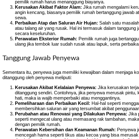
pemilik rumah harus menanggung biayanya.
Kerusakan Akibat Faktor Alam:
Jika rumah mengalami kerus
angin kencang, biasanya pemilik rumah bertanggung jawab ata
sewa.
Perbaikan Atap dan Saluran Air Hujan:
Salah satu masalah 
atau talang air yang rusak. Hal ini termasuk dalam tanggung
secara keseluruhan.
Perawatan Eksterior Rumah:
Pemilik rumah juga bertanggu
ulang jika tembok luar sudah rusak atau lapuk, serta perbaik
Tanggung Jawab Penyewa
Sementara itu, penyewa juga memiliki kewajiban dalam menjaga ko
ditanggung oleh penyewa meliputi:
Kerusakan Akibat Kelalaian Penyewa:
Jika kerusakan terja
ditanggung sendiri. Contohnya, jika penyewa merusak pintu, k
hati, maka ia wajib memperbaiki atau menggantinya.
Pemeliharaan dan Perbaikan Kecil:
Hal-hal seperti mengga
membersihkan saluran air yang tersumbat akibat penggunaan
Perubahan atau Renovasi yang Dilakukan Penyewa:
Jika 
seperti mengecat ulang atau memasang rak tambahan, maka b
dengan pemilik rumah.
Perawatan Kebersihan dan Keamanan Rumah:
Penyewa ju
mencegah hama seperti tikus atau kecoa yang bisa merusak b