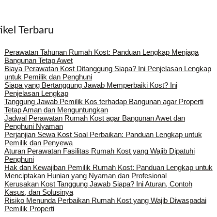
ikel Terbaru
Perawatan Tahunan Rumah Kost: Panduan Lengkap Menjaga
Bangunan Tetap Awet
Biaya Perawatan Kost Ditanggung Siapa? Ini Penjelasan Lengkap
untuk Pemilik dan Penghuni
Siapa yang Bertanggung Jawab Memperbaiki Kost? Ini
Penjelasan Lengkap
Tanggung Jawab Pemilik Kos terhadap Bangunan agar Properti
Tetap Aman dan Menguntungkan
Jadwal Perawatan Rumah Kost agar Bangunan Awet dan
Penghuni Nyaman
Perjanjian Sewa Kost Soal Perbaikan: Panduan Lengkap untuk
Pemilik dan Penyewa
Aturan Perawatan Fasilitas Rumah Kost yang Wajib Dipatuhi
Penghuni
Hak dan Kewajiban Pemilik Rumah Kost: Panduan Lengkap untuk
Menciptakan Hunian yang Nyaman dan Profesional
Kerusakan Kost Tanggung Jawab Siapa? Ini Aturan, Contoh
Kasus, dan Solusinya
Risiko Menunda Perbaikan Rumah Kost yang Wajib Diwaspadai
Pemilik Properti