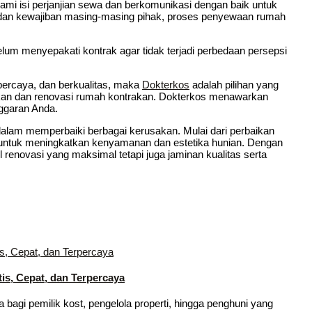
mi isi perjanjian sewa dan berkomunikasi dengan baik untuk
 dan kewajiban masing-masing pihak, proses penyewaan rumah
um menyepakati kontrak agar tidak terjadi perbedaan persepsi
percaya, dan berkualitas, maka
Dokterkos
adalah pilihan yang
ikan dan renovasi rumah kontrakan. Dokterkos menawarkan
nggaran Anda.
alam memperbaiki berbagai kerusakan. Mulai dari perbaikan
otal untuk meningkatkan kenyamanan dan estetika hunian. Dengan
enovasi yang maksimal tetapi juga jaminan kualitas serta
is, Cepat, dan Terpercaya
 bagi pemilik kost, pengelola properti, hingga penghuni yang