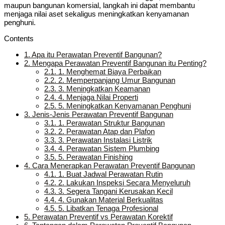
maupun bangunan komersial, langkah ini dapat membantu
menjaga nilai aset sekaligus meningkatkan kenyamanan
penghuni.
Contents
1.
Apa itu Perawatan Preventif Bangunan?
2.
Mengapa Perawatan Preventif Bangunan itu Penting?
2.1.
1. Menghemat Biaya Perbaikan
2.2.
2. Memperpanjang Umur Bangunan
2.3.
3. Meningkatkan Keamanan
2.4.
4. Menjaga Nilai Properti
2.5.
5. Meningkatkan Kenyamanan Penghuni
3.
Jenis-Jenis Perawatan Preventif Bangunan
3.1.
1. Perawatan Struktur Bangunan
3.2.
2. Perawatan Atap dan Plafon
3.3.
3. Perawatan Instalasi Listrik
3.4.
4. Perawatan Sistem Plumbing
3.5.
5. Perawatan Finishing
4.
Cara Menerapkan Perawatan Preventif Bangunan
4.1.
1. Buat Jadwal Perawatan Rutin
4.2.
2. Lakukan Inspeksi Secara Menyeluruh
4.3.
3. Segera Tangani Kerusakan Kecil
4.4.
4. Gunakan Material Berkualitas
4.5.
5. Libatkan Tenaga Profesional
5.
Perawatan Preventif vs Perawatan Korektif