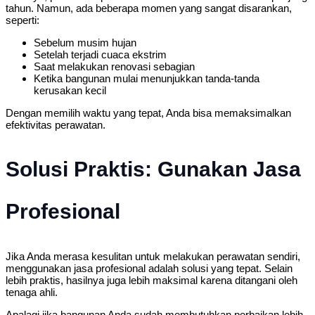
tahun. Namun, ada beberapa momen yang sangat disarankan,
seperti:
Sebelum musim hujan
Setelah terjadi cuaca ekstrim
Saat melakukan renovasi sebagian
Ketika bangunan mulai menunjukkan tanda-tanda
kerusakan kecil
Dengan memilih waktu yang tepat, Anda bisa memaksimalkan
efektivitas perawatan.
Solusi Praktis: Gunakan Jasa
Profesional
Jika Anda merasa kesulitan untuk melakukan perawatan sendiri,
menggunakan jasa profesional adalah solusi yang tepat. Selain
lebih praktis, hasilnya juga lebih maksimal karena ditangani oleh
tenaga ahli.
Apalagi jika bangunan Anda sudah membutuhkan perbaikan lebih