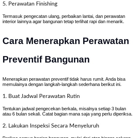
5. Perawatan Finishing
Termasuk pengecatan ulang, perbaikan lantai, dan perawatan
interior lainnya agar bangunan tetap terlihat rapi dan menarik.
Cara Menerapkan Perawatan
Preventif Bangunan
Menerapkan perawatan preventif tidak harus rumit. Anda bisa
memulainya dengan langkah-langkah sederhana berikut ini.
1. Buat Jadwal Perawatan Rutin
Tentukan jadwal pengecekan berkala, misalnya setiap 3 bulan
atau 6 bulan sekali. Catat bagian mana saja yang perlu diperiksa.
2. Lakukan Inspeksi Secara Menyeluruh