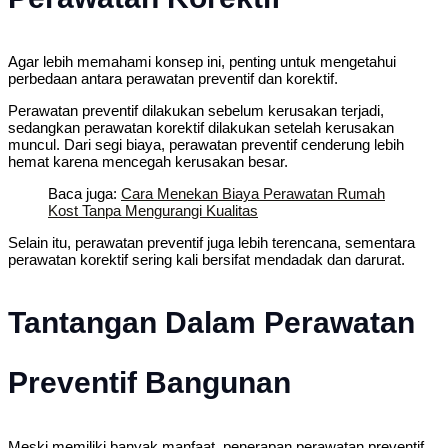
Agar lebih memahami konsep ini, penting untuk mengetahui
perbedaan antara perawatan preventif dan korektif.
Perawatan preventif dilakukan sebelum kerusakan terjadi,
sedangkan perawatan korektif dilakukan setelah kerusakan
muncul. Dari segi biaya, perawatan preventif cenderung lebih
hemat karena mencegah kerusakan besar.
Baca juga:
Cara Menekan Biaya Perawatan Rumah
Kost Tanpa Mengurangi Kualitas
Selain itu, perawatan preventif juga lebih terencana, sementara
perawatan korektif sering kali bersifat mendadak dan darurat.
Tantangan Dalam Perawatan
Preventif Bangunan
Meski memiliki banyak manfaat, penerapan perawatan preventif