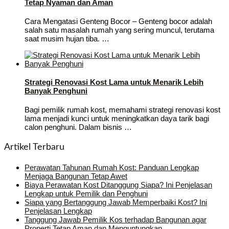
Tetap Nyaman dan Aman
Cara Mengatasi Genteng Bocor – Genteng bocor adalah
salah satu masalah rumah yang sering muncul, terutama
saat musim hujan tiba. …
Strategi Renovasi Kost Lama untuk Menarik Lebih
Banyak Penghuni
Bagi pemilik rumah kost, memahami strategi renovasi kost
lama menjadi kunci untuk meningkatkan daya tarik bagi
calon penghuni. Dalam bisnis …
Artikel Terbaru
Perawatan Tahunan Rumah Kost: Panduan Lengkap
Menjaga Bangunan Tetap Awet
Biaya Perawatan Kost Ditanggung Siapa? Ini Penjelasan
Lengkap untuk Pemilik dan Penghuni
Siapa yang Bertanggung Jawab Memperbaiki Kost? Ini
Penjelasan Lengkap
Tanggung Jawab Pemilik Kos terhadap Bangunan agar
Properti Tetap Aman dan Menguntungkan