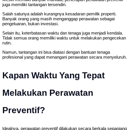
juga memiliki tantangan tersendiri.
Salah satunya adalah kurangnya kesadaran pemilik properti.
Banyak orang yang masih menganggap perawatan sebagai
pengeluaran, bukan investasi.
Selain itu, keterbatasan waktu dan tenaga juga menjadi kendala.
Tidak semua orang memiliki waktu untuk melakukan pengecekan
rutin.
Namun, tantangan ini bisa diatasi dengan bantuan tenaga
profesional yang dapat menangani perawatan secara menyeluruh.
Kapan Waktu Yang Tepat
Melakukan Perawatan
Preventif?
Idealnya, perawatan preventif dilakukan secara berkala sepanjang