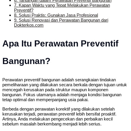
6.
Tantangan dalam Perawatan Preventif Bangunan
7.
Kapan Waktu yang Tepat Melakukan Perawatan
Preventif?
8.
Solusi Praktis: Gunakan Jasa Profesional
9.
Solusi Renovasi dan Perawatan Bangunan dari
Dokterkos.com
Apa Itu Perawatan Preventif
Bangunan?
Perawatan preventif bangunan adalah serangkaian tindakan
pemeliharaan yang dilakukan secara berkala dengan tujuan untuk
mencegah kerusakan pada struktur maupun komponen
bangunan. Fokus utamanya adalah menjaga kondisi bangunan
tetap optimal dan memperpanjang usia pakai.
Berbeda dengan perawatan korektif yang dilakukan setelah
kerusakan terjadi, perawatan preventif lebih bersifat proaktif.
Artinya, Anda melakukan pengecekan dan perbaikan kecil
sebelum masalah berkembang menjadi lebih serius.