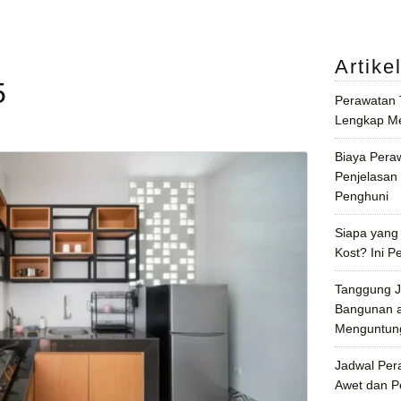
Artike
5
Perawatan
Lengkap Me
Biaya Pera
Penjelasan
Penghuni
Siapa yang
Kost? Ini P
Tanggung J
Bangunan a
Menguntun
Jadwal Per
Awet dan 