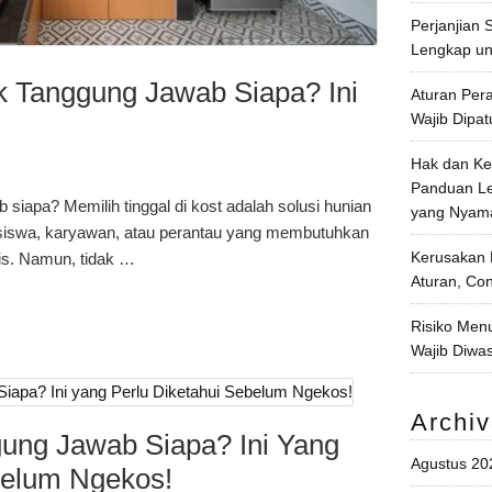
Perjanjian
Lengkap un
ak Tanggung Jawab Siapa? Ini
Aturan Per
Wajib Dipat
Hak dan Ke
Panduan Le
b siapa? Memilih tinggal di kost adalah solusi hunian
yang Nyama
asiswa, karyawan, atau perantau yang membutuhkan
Kerusakan 
is. Namun, tidak …
Aturan, Co
Risiko Men
Wajib Diwas
Archi
ung Jawab Siapa? Ini Yang
Agustus 20
belum Ngekos!