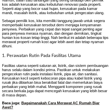
Namun, salah satu tantangan yang sering dihadapi oleh pemilik
kos adalah kerusakan atau kebutuhan renovasi pada properti.
Seperti atap yang bocor saat hujan, kerusakan pada kamar
mandi, masalah listrik, atau kebutuhan untuk pengecatan ulang.
Sebagai pemilik kos, kita memiliki tanggung jawab untuk segera
memperbaiki kerusakan tersebut demi menjaga kenyamanan
penyewa. Perbaikan yang cepat dan tepat sangat penting agar
para penyewa merasa nyaman, dan dengan demikian, tingkat
hunian kos-kosan tetap tinggi. Nah berikut ini adalah beberapa tips
merawat properti rumah kost agar lebih awet dan tetap nyaman
dihuni.
1. Perawatan Rutin Pada Fasilitas Utama
Fasilitas utama seperti saluran air, listrik, dan sistem pembuangan
harus selalu dalam kondisi prima. Pastikan untuk melakukan
pengecekan rutin pada instalasi listrik, pipa air, dan sanitasi.
Kerusakan kecil seperti kebocoran pipa atau kabel listrik yang
rusak jika dibiarkan bisa berakibat fatal dan memerlukan biaya
perbaikan yang lebih mahal. Mengganti komponen yang rusak
secara berkala juga dapat mencegah kerusakan yang lebih besar
di masa depan.
Baca juga:
Bagaimanakah Cara Merawat AC Rumah Biar
Awet?