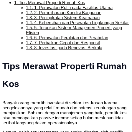
1.
Tips Merawat Properti Rumah Kos
1.1.
1. Perawatan Rutin pada Fasilitas Utama
1.2.
2. Pemeliharaan Kondisi Bangunan
1.3.
3. Peningkatan Sistem Keamanan
1.4.
4. Kebersihan dan Perawatan Lingkungan Sekitar
1.5.
5. Terapkan Sistem Manajemen Properti yang
Efisien
1.6.
6. Perawatan Peralatan dan Perabotan
1.7.
7. Perbaikan Cepat dan Responsif
1.8.
8. Investasi pada Renovasi Berkala
Tips Merawat Properti Rumah
Kos
Banyak orang memilih investasi di sektor kos-kosan karena
pengelolaannya yang relatif mudah dan potensi keuntungan yang
menjanjikan. Bahkan, dengan manajemen yang baik, pemilik kos
bisa mendapatkan passive income setiap bulan meskipun tidak
terlibat langsung dalam operasionalnya.