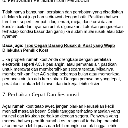
6. Perawatan Peralatan Dan Perabotan
Tidak hanya bangunan, peralatan dan perabotan yang disediakan
di dalam kost juga harus dirawat dengan baik. Pastikan bahwa
furniture, seperti tempat tidur, lemari, meja, dan kursi dalam
kondisi baik dan nyaman untuk digunakan. Lakukan pengecekan
terhadap kondisi kasur dan ganti jika sudah mulai rusak atau tidak
nyaman.
Baca juga:
Tips Cegah Barang Rusak di Kost yang Wajib
Dilakukan Pemilik Kost
Jika properti rumah kost Anda dilengkapi dengan peralatan
elektronik seperti AC, kipas angin, atau pemanas air, pastikan
untuk merawat dan membersihkan secara teratur. Misalnya,
membersihkan filter AC setiap beberapa bulan atau memeriksa
pemanas air jika ada kerusakan. Dengan perawatan yang tepat,
peralatan ini akan lebih awet dan bekerja lebih efisien.
7. Perbaikan Cepat Dan Responsif
Agar rumah kost tetap awet, jangan biarkan kerusakan kecil
menjadi masalah besar. Selalu tanggap terhadap masalah yang
muncul dan lakukan perbaikan dengan segera. Penyewa yang
merasa bahwa pemilik rumah kost responsif terhadap masalah
akan merasa lebih puas dan lebih mungkin untuk tinggal lebih