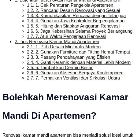
1.1.
1. Cek Peraturan Pengelola Apartemen
1.2.
2. Rancang Desain Renovasi yang Sesuai
1.3.
3. Komunikasikan Rencana dengan Tetangga
1.4.
4. Gunakan Jasa Kontraktor Berpengalaman
1.5.
5. Hitung dan Siapkan Anggaran Renovasi
1.6.
6. Jaga Kebersihan Selama Proyek Berlangsung
1.7.
7. Atur Waktu Pengerjaan Renovasi
2.
Tips Renovasi Kamar Mandi Apartemen
2.1.
1. Pilih Desain Minimalis Modern
2.2.
2. Gunakan Furniture dan Fitting Hemat Tempat
2.3.
3. Pasang Pencahayaan yang Efisien
2.4.
4. Ganti Keramik dengan Material Lebih Modern
2.5.
5. Tambahkan Cermin Besar
2.6.
6. Gunakan Aksesori Bergaya Kontemporer
2.7.
7. Perhatikan Ventilasi dan Sirkulasi Udara
Bolehkah Merenovasi Kamar
Mandi Di Apartemen?
Renovasi kamar mandi apartemen bisa menjadi solusi ideal untuk