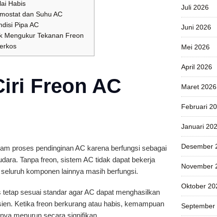
ai Habis
Juli 2026
rmostat dan Suhu AC
disi Pipa AC
Juni 2026
uk Mengukur Tekanan Freon
erkos
Mei 2026
April 2026
-Ciri Freon AC
Maret 2026
Februari 2
Januari 20
Desember 
am proses pendinginan AC karena berfungsi sebagai
ara. Tanpa freon, sistem AC tidak dapat bekerja
November 
seluruh komponen lainnya masih berfungsi.
Oktober 20
us tetap sesuai standar agar AC dapat menghasilkan
isien. Ketika freon berkurang atau habis, kemampuan
September
ya menurun secara signifikan.