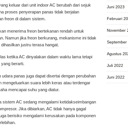
yang keluar dari unit indoor AC berubah dari sejuk
Juni 2023
rena proses penyerapan panas tidak berjalan
n freon di dalam sistem.
Februari 2
November 
akan menerima freon bertekanan rendah untuk
n. Namun jika freon berkurang, mekanisme ini tidak
September
dihasilkan justru terasa hangat.
Agustus 20
jelas ketika AC dinyalakan dalam waktu lama tetapi
yang berarti.
Juli 2022
udara panas juga dapat disertai dengan perubahan
Juni 2022
n mengeluarkan suara lebih keras atau terdengar
saha mencapai suhu yang diatur.
wa sistem AC sedang mengalami ketidakseimbangan
ompresor. Jika dibiarkan, AC tidak hanya gagal
i juga berisiko mengalami kerusakan pada komponen
rlebihan.