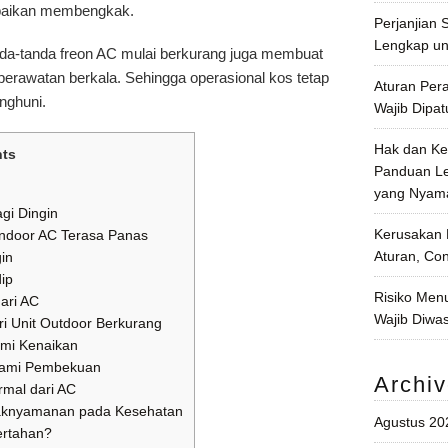
rbaikan membengkak.
Perjanjian
Lengkap un
nda-tanda freon AC mulai berkurang juga membuat
perawatan berkala. Sehingga operasional kos tetap
Aturan Per
nghuni.
Wajib Dipat
Hak dan Ke
nts
Panduan Le
yang Nyama
gi Dingin
Kerusakan 
ndoor AC Terasa Panas
Aturan, Co
gin
ip
Risiko Men
ari AC
Wajib Diwas
 Unit Outdoor Berkurang
ami Kenaikan
alami Pembekuan
Archi
rmal dari AC
daknyamanan pada Kesehatan
Agustus 20
ertahan?