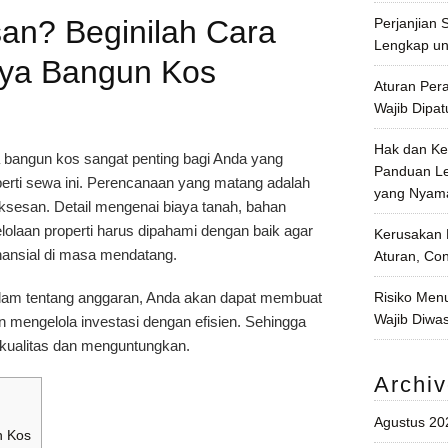
san? Beginilah Cara
Perjanjian
Lengkap un
aya Bangun Kos
Aturan Per
Wajib Dipat
Hak dan Ke
bangun kos sangat penting bagi Anda yang
Panduan Le
rti sewa ini. Perencanaan yang matang adalah
yang Nyama
sesan. Detail mengenai biaya tanah, bahan
lolaan properti harus dipahami dengan baik agar
Kerusakan 
nansial di masa mendatang.
Aturan, Co
am tentang anggaran, Anda akan dapat membuat
Risiko Men
Wajib Diwas
n mengelola investasi dengan efisien. Sehingga
kualitas dan menguntungkan.
Archi
Agustus 20
n Kos