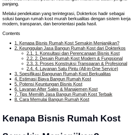
panjang.
Melalui pendekatan yang terintegrasi, Dokterkos hadir sebagai
solusi bangun rumah kost murah berkualitas dengan sistem kerja
modern, transparan, dan berorientasi pada hasil.
Contents
1.
Kenapa Bisnis Rumah Kost Semakin Menjanjikan?
2.
Keunggulan Jasa Bangun Rumah Kost dari Dokterkos
2.1.
1. Konsultasi dan Perencanaan Bisnis Kost
2.2.
2. Desain Rumah Kost Modern & Fungsional
2.3.
3. Proses Konstruksi Transparan & Profesional
2.4.
4. Layanan Satu Pintu (All-in-One Service)
3.
Spesifikasi Bangunan Rumah Kost Berkualitas
4.
Estimasi Biaya Bangun Rumah Kost
5.
Potensi Keuntungan Bisnis Kost
6.
Layanan After Sales & Manajemen Kost
7.
Tips Memilih Jasa Bangun Rumah Kost Terbaik
8.
Cara Memulai Bangun Rumah Kost
Kenapa Bisnis Rumah Kost