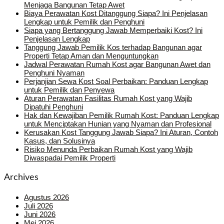
Menjaga Bangunan Tetap Awet
Biaya Perawatan Kost Ditanggung Siapa? Ini Penjelasan
Lengkap untuk Pemilik dan Penghuni
Siapa yang Bertanggung Jawab Memperbaiki Kost? Ini
Penjelasan Lengkap
Tanggung Jawab Pemilik Kos terhadap Bangunan agar
Properti Tetap Aman dan Menguntungkan
Jadwal Perawatan Rumah Kost agar Bangunan Awet dan
Penghuni Nyaman
Perjanjian Sewa Kost Soal Perbaikan: Panduan Lengkap
untuk Pemilik dan Penyewa
Aturan Perawatan Fasilitas Rumah Kost yang Wajib
Dipatuhi Penghuni
Hak dan Kewajiban Pemilik Rumah Kost: Panduan Lengkap
untuk Menciptakan Hunian yang Nyaman dan Profesional
Kerusakan Kost Tanggung Jawab Siapa? Ini Aturan, Contoh
Kasus, dan Solusinya
Risiko Menunda Perbaikan Rumah Kost yang Wajib
Diwaspadai Pemilik Properti
Archives
Agustus 2026
Juli 2026
Juni 2026
Mei 2026