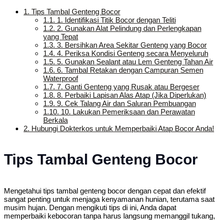
1.
Tips Tambal Genteng Bocor
1.1.
1. Identifikasi Titik Bocor dengan Teliti
1.2.
2. Gunakan Alat Pelindung dan Perlengkapan
yang Tepat
1.3.
3. Bersihkan Area Sekitar Genteng yang Bocor
1.4.
4. Periksa Kondisi Genteng secara Menyeluruh
1.5.
5. Gunakan Sealant atau Lem Genteng Tahan Air
1.6.
6. Tambal Retakan dengan Campuran Semen
Waterproof
1.7.
7. Ganti Genteng yang Rusak atau Bergeser
1.8.
8. Perbaiki Lapisan Alas Atap (Jika Diperlukan)
1.9.
9. Cek Talang Air dan Saluran Pembuangan
1.10.
10. Lakukan Pemeriksaan dan Perawatan
Berkala
2.
Hubungi Dokterkos untuk Memperbaiki Atap Bocor Anda!
Tips Tambal Genteng Bocor
Mengetahui tips tambal genteng bocor dengan cepat dan efektif
sangat penting untuk menjaga kenyamanan hunian, terutama saat
musim hujan. Dengan mengikuti tips di ini, Anda dapat
memperbaiki kebocoran tanpa harus langsung memanggil tukang,