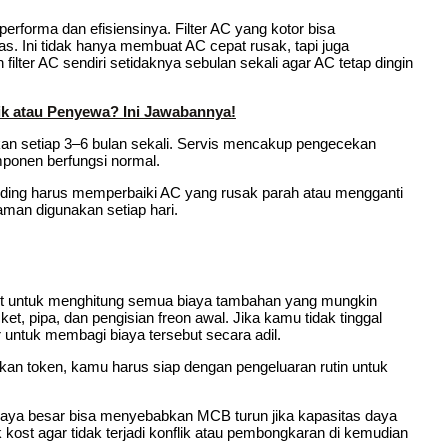
rforma dan efisiensinya. Filter AC yang kotor bisa
. Ini tidak hanya membuat AC cepat rusak, tapi juga
lter AC sendiri setidaknya sebulan sekali agar AC tetap dingin
k atau Penyewa? Ini Jawabannya!
arankan setiap 3–6 bulan sekali. Servis mencakup pengecekan
ponen berfungsi normal.
anding harus memperbaiki AC yang rusak parah atau mengganti
aman digunakan setiap hari.
t untuk menghitung semua biaya tambahan yang mungkin
ket, pipa, dan pengisian freon awal. Jika kamu tidak tinggal
untuk membagi biaya tersebut secara adil.
unakan token, kamu harus siap dengan pengeluaran rutin untuk
 daya besar bisa menyebabkan MCB turun jika kapasitas daya
 kost agar tidak terjadi konflik atau pembongkaran di kemudian