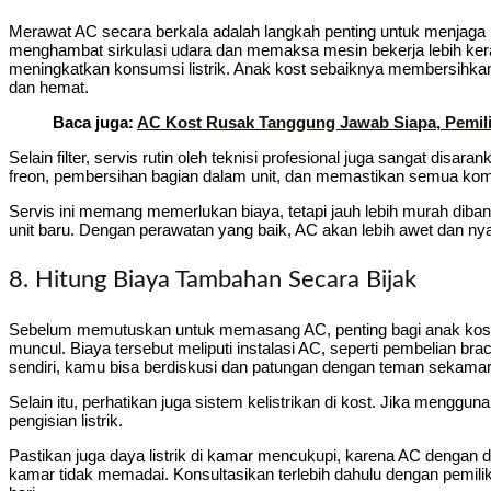
Merawat AC secara berkala adalah langkah penting untuk menjaga pe
menghambat sirkulasi udara dan memaksa mesin bekerja lebih keras
meningkatkan konsumsi listrik. Anak kost sebaiknya membersihkan fi
dan hemat.
Baca juga:
AC Kost Rusak Tanggung Jawab Siapa, Pemili
Selain filter, servis rutin oleh teknisi profesional juga sangat dis
freon, pembersihan bagian dalam unit, dan memastikan semua kom
Servis ini memang memerlukan biaya, tetapi jauh lebih murah dib
unit baru. Dengan perawatan yang baik, AC akan lebih awet dan ny
8. Hitung Biaya Tambahan Secara Bijak
Sebelum memutuskan untuk memasang AC, penting bagi anak kos
muncul. Biaya tersebut meliputi instalasi AC, seperti pembelian brac
sendiri, kamu bisa berdiskusi dan patungan dengan teman sekamar 
Selain itu, perhatikan juga sistem kelistrikan di kost. Jika mengg
pengisian listrik.
Pastikan juga daya listrik di kamar mencukupi, karena AC dengan
kamar tidak memadai. Konsultasikan terlebih dahulu dengan pemilik