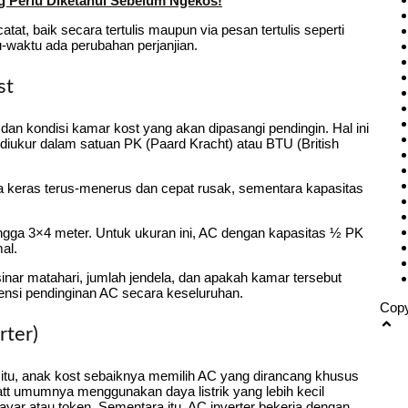
g Perlu Diketahui Sebelum Ngekos!
at, baik secara tertulis maupun via pesan tertulis seperti
u-waktu ada perubahan perjanjian.
st
dan kondisi kamar kost yang akan dipasangi pendingin. Hal ini
diukur dalam satuan PK (Paard Kracht) atau BTU (British
ja keras terus-menerus dan cepat rusak, sementara kapasitas
ingga 3×4 meter. Untuk ukuran ini, AC dengan kapasitas ½ PK
al.
 sinar matahari, jumlah jendela, dan apakah kamar tersebut
iensi pendinginan AC secara keseluruhan.
Copy
rter)
 itu, anak kost sebaiknya memilih AC yang dirancang khusus
watt umumnya menggunakan daya listrik yang lebih kecil
yar atau token. Sementara itu, AC inverter bekerja dengan