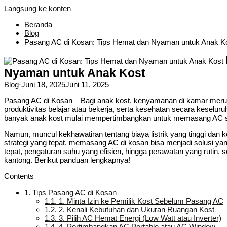
Langsung ke konten
Beranda
Blog
Pasang AC di Kosan: Tips Hemat dan Nyaman untuk Anak K
Nyaman untuk Anak Kost
Blog
·
Juni 18, 2025
Juni 11, 2025
Pasang AC di Kosan – Bagi anak kost, kenyamanan di kamar merupa
produktivitas belajar atau bekerja, serta kesehatan secara keselur
banyak anak kost mulai mempertimbangkan untuk memasang AC se
Namun, muncul kekhawatiran tentang biaya listrik yang tinggi dan ke
strategi yang tepat, memasang AC di kosan bisa menjadi solusi yan
tepat, pengaturan suhu yang efisien, hingga perawatan yang rutin,
kantong. Berikut panduan lengkapnya!
Contents
1.
Tips Pasang AC di Kosan
1.1.
1. Minta Izin ke Pemilik Kost Sebelum Pasang AC
1.2.
2. Kenali Kebutuhan dan Ukuran Ruangan Kost
1.3.
3. Pilih AC Hemat Energi (Low Watt atau Inverter)
1.4.
4. Pertimbangkan AC Portable atau AC Window