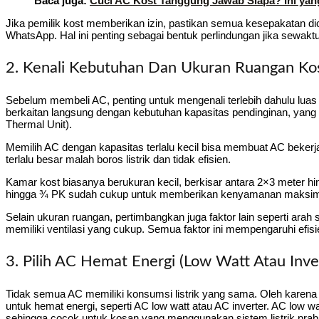
Baca juga:
Cuci AC Kost Tanggung Jawab Siapa? Ini yan
Jika pemilik kost memberikan izin, pastikan semua kesepakatan dicat
WhatsApp. Hal ini penting sebagai bentuk perlindungan jika sewakt
2. Kenali Kebutuhan Dan Ukuran Ruangan Ko
Sebelum membeli AC, penting untuk mengenali terlebih dahulu luas 
berkaitan langsung dengan kebutuhan kapasitas pendinginan, yang 
Thermal Unit).
Memilih AC dengan kapasitas terlalu kecil bisa membuat AC beker
terlalu besar malah boros listrik dan tidak efisien.
Kamar kost biasanya berukuran kecil, berkisar antara 2×3 meter h
hingga ¾ PK sudah cukup untuk memberikan kenyamanan maksim
Selain ukuran ruangan, pertimbangkan juga faktor lain seperti arah
memiliki ventilasi yang cukup. Semua faktor ini mempengaruhi efis
3. Pilih AC Hemat Energi (Low Watt Atau Inve
Tidak semua AC memiliki konsumsi listrik yang sama. Oleh karena
untuk hemat energi, seperti AC low watt atau AC inverter. AC low 
sehingga cocok untuk kosan yang menggunakan sistem listrik praba