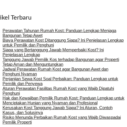
ikel Terbaru
Perawatan Tahunan Rumah Kost: Panduan Lengkap Menjaga
Bangunan Tetap Awet
Biaya Perawatan Kost Ditanggung Siapa? Ini Penjelasan Lengkap
untuk Pemilik dan Penghuni
Siapa yang Bertanggung Jawab Memperbaiki Kost? Ini
Penjelasan Lengkap
Tanggung Jawab Pemilik Kos terhadap Bangunan agar Properti
Tetap Aman dan Menguntungkan
Jadwal Perawatan Rumah Kost agar Bangunan Awet dan
Penghuni Nyaman
Perjanjian Sewa Kost Soal Perbaikan: Panduan Lengkap untuk
Pemilik dan Penyewa
Aturan Perawatan Fasilitas Rumah Kost yang Wajib Dipatuhi
Penghuni
Hak dan Kewajiban Pemilik Rumah Kost: Panduan Lengkap untuk
Menciptakan Hunian yang Nyaman dan Profesional
Kerusakan Kost Tanggung Jawab Siapa? Ini Aturan, Contoh
Kasus, dan Solusinya
Risiko Menunda Perbaikan Rumah Kost yang Wajib Diwaspadai
Pemilik Properti