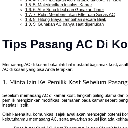
1.5.
5. Maksimalkan Insulasi Kamar
1.6.
6. Atur Suhu Ideal dan Gunakan Timer
1.7.
7. Rutin Membersihkan Filter dan Servis AC
1.8.
8. Hitung Biaya Tambahan secara Bijak
1.9.
9. Gunakan AC hanya saat diperlukan
Tips Pasang AC Di K
Memasang AC di kosan bukanlah hal mustahil bagi anak kost, asalka
AC di kosan yang bisa Anda terapkan:
1. Minta Izin Ke Pemilik Kost Sebelum Pasan
Sebelum memasang AC di kamar kost, langkah paling utama dan pen
pemilik mengizinkan modifikasi permanen pada kamar seperti pen
instalasi listrik.
Oleh karena itu, komunikasi sejak awal akan mencegah potensi kon
kebutuhanmu memasang AC, serta tawarkan solusi jika ada kekhawat