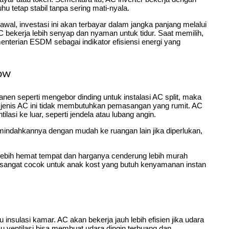
tetap stabil tanpa sering mati-nyala.
awal, investasi ini akan terbayar dalam jangka panjang melalui
AC bekerja lebih senyap dan nyaman untuk tidur. Saat memilih,
menterian ESDM sebagai indikator efisiensi energi yang
ow
nen seperti mengebor dinding untuk instalasi AC split, maka
a jenis AC ini tidak membutuhkan pemasangan yang rumit. AC
asi ke luar, seperti jendela atau lubang angin.
emindahkannya dengan mudah ke ruangan lain jika diperlukan,
pi lebih hemat tempat dan harganya cenderung lebih murah
ini sangat cocok untuk anak kost yang butuh kenyamanan instan
insulasi kamar. AC akan bekerja jauh lebih efisien jika udara
tau ventilasi bisa membuat udara dingin terbuang dan