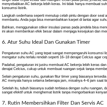
menyebabkan AC bekerja lebih keras. Ini tidak hanya membuat suh
konsumsi listrik.
Langkah sederhana seperti menutup celah pintu dengan door seal 
membantu. Anda juga bisa menambahkan karpet di lantai agar suhu r
Bahkan, menggunakan stiker insulasi panas pada jendela bisa men
ini akan memberikan efek besar dalam menjaga kesejukan dan meng
6. Atur Suhu Ideal Dan Gunakan Timer
Pengaturan suhu AC yang tepat sangat mempengaruhi konsumsi lis
mengatur suhu terlalu rendah seperti 16–18 derajat Celcius agar cep
Padahal, pengaturan ini justru membuat AC bekerja lebih keras dan
derajat Celcius, cukup untuk membuat ruangan sejuk tanpa memb
Selain pengaturan suhu, gunakan fitur timer yang biasanya tersed
AC menyala hanya selama beberapa jam, misalnya 4–6 jam saat tid
Setelah itu, tubuh biasanya sudah terbiasa dengan suhu ruangan, da
sangat efektif untuk menghemat listrik tanpa mengorbankan kenya
7. Rutin Membersihkan Filter Dan Servis AC