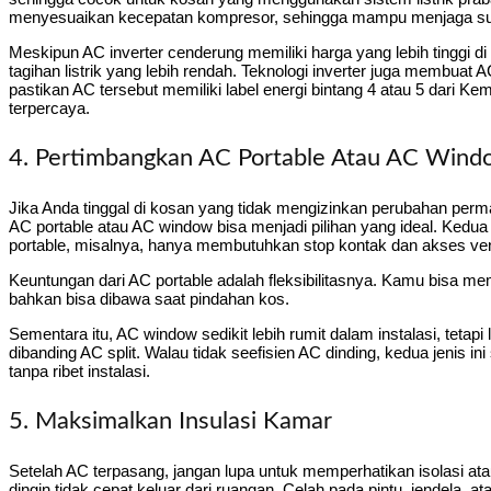
menyesuaikan kecepatan kompresor, sehingga mampu menjaga suhu 
Meskipun AC inverter cenderung memiliki harga yang lebih tinggi di 
tagihan listrik yang lebih rendah. Teknologi inverter juga membuat 
pastikan AC tersebut memiliki label energi bintang 4 atau 5 dari Ke
terpercaya.
4. Pertimbangkan AC Portable Atau AC Wind
Jika Anda tinggal di kosan yang tidak mengizinkan perubahan perma
AC portable atau AC window bisa menjadi pilihan yang ideal. Kedu
portable, misalnya, hanya membutuhkan stop kontak dan akses ventil
Keuntungan dari AC portable adalah fleksibilitasnya. Kamu bisa m
bahkan bisa dibawa saat pindahan kos.
Sementara itu, AC window sedikit lebih rumit dalam instalasi, teta
dibanding AC split. Walau tidak seefisien AC dinding, kedua jenis 
tanpa ribet instalasi.
5. Maksimalkan Insulasi Kamar
Setelah AC terpasang, jangan lupa untuk memperhatikan isolasi atau 
dingin tidak cepat keluar dari ruangan. Celah pada pintu, jendela, a