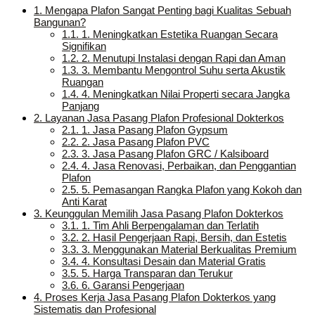
1.
Mengapa Plafon Sangat Penting bagi Kualitas Sebuah
Bangunan?
1.1.
1. Meningkatkan Estetika Ruangan Secara
Signifikan
1.2.
2. Menutupi Instalasi dengan Rapi dan Aman
1.3.
3. Membantu Mengontrol Suhu serta Akustik
Ruangan
1.4.
4. Meningkatkan Nilai Properti secara Jangka
Panjang
2.
Layanan Jasa Pasang Plafon Profesional Dokterkos
2.1.
1. Jasa Pasang Plafon Gypsum
2.2.
2. Jasa Pasang Plafon PVC
2.3.
3. Jasa Pasang Plafon GRC / Kalsiboard
2.4.
4. Jasa Renovasi, Perbaikan, dan Penggantian
Plafon
2.5.
5. Pemasangan Rangka Plafon yang Kokoh dan
Anti Karat
3.
Keunggulan Memilih Jasa Pasang Plafon Dokterkos
3.1.
1. Tim Ahli Berpengalaman dan Terlatih
3.2.
2. Hasil Pengerjaan Rapi, Bersih, dan Estetis
3.3.
3. Menggunakan Material Berkualitas Premium
3.4.
4. Konsultasi Desain dan Material Gratis
3.5.
5. Harga Transparan dan Terukur
3.6.
6. Garansi Pengerjaan
4.
Proses Kerja Jasa Pasang Plafon Dokterkos yang
Sistematis dan Profesional