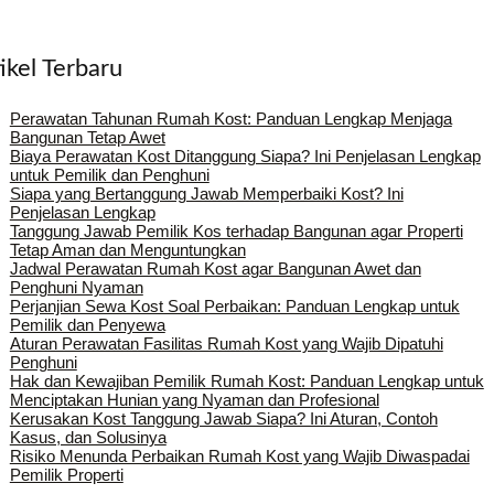
ikel Terbaru
Perawatan Tahunan Rumah Kost: Panduan Lengkap Menjaga
Bangunan Tetap Awet
Biaya Perawatan Kost Ditanggung Siapa? Ini Penjelasan Lengkap
untuk Pemilik dan Penghuni
Siapa yang Bertanggung Jawab Memperbaiki Kost? Ini
Penjelasan Lengkap
Tanggung Jawab Pemilik Kos terhadap Bangunan agar Properti
Tetap Aman dan Menguntungkan
Jadwal Perawatan Rumah Kost agar Bangunan Awet dan
Penghuni Nyaman
Perjanjian Sewa Kost Soal Perbaikan: Panduan Lengkap untuk
Pemilik dan Penyewa
Aturan Perawatan Fasilitas Rumah Kost yang Wajib Dipatuhi
Penghuni
Hak dan Kewajiban Pemilik Rumah Kost: Panduan Lengkap untuk
Menciptakan Hunian yang Nyaman dan Profesional
Kerusakan Kost Tanggung Jawab Siapa? Ini Aturan, Contoh
Kasus, dan Solusinya
Risiko Menunda Perbaikan Rumah Kost yang Wajib Diwaspadai
Pemilik Properti