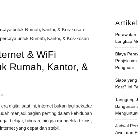
Artike
ercaya untuk Rumah, Kantor, & Kos-kosan
Perawatan
Lengkap Me
ternet & WiFi
Biaya Pera
Penjelasan
uk Rumah, Kantor, &
Penghuni
Siapa yang
Kost? Ini P
25
Tanggung J
 era digital saat ini, internet bukan lagi sekadar
Bangunan a
udah menjadi bagian penting dalam kehidupan
Menguntun
kerja, belajar, hiburan, hingga mengelola bisnis,
Jadwal Per
ernet yang cepat dan stabil.
Awet dan 