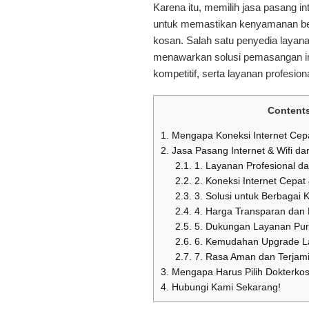
Karena itu, memilih jasa pasang in
untuk memastikan kenyamanan bera
kosan. Salah satu penyedia layan
menawarkan solusi pemasangan inte
kompetitif, serta layanan profesiona
Content
1.
Mengapa Koneksi Internet Cepat
2.
Jasa Pasang Internet & Wifi dar
2.1.
1. Layanan Profesional 
2.2.
2. Koneksi Internet Cepat 
2.3.
3. Solusi untuk Berbagai
2.4.
4. Harga Transparan dan 
2.5.
5. Dukungan Layanan Pur
2.6.
6. Kemudahan Upgrade L
2.7.
7. Rasa Aman dan Terjam
3.
Mengapa Harus Pilih Dokterko
4.
Hubungi Kami Sekarang!