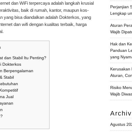
ternet dan
WiFi
terpercaya adalah langkah krusial
Perjanjian
ktivitas, baik di rumah, kantor, maupun kos-
Lengkap un
an yang bisa diandalkan adalah Dokterkos, yang
rnet dan wifi dengan kualitas terbaik, harga
Aturan Per
l.
Wajib Dipat
Hak dan Ke
s
Panduan Le
yang Nyama
 dan Stabil Itu Penting?
i Dokterkos
Kerusakan 
dan Berpengalaman
Aturan, Co
& Stabil
 Kebutuhan
Risiko Men
Kompetitif
Wajib Diwas
na Jual
ayanan
in
Archi
s?
Agustus 20