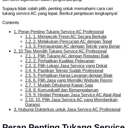
Supaya tidak salah pilih, penting untuk memahami cara cari
tukang service AC yang tepat. Berikut penjelasan lengkapnya!
Contents
1.
Peran Penting Tukang Service AC Profesional
1.1.
1. Mengecek Freon AC Secara Berkala
1.2.
2. Melakukan Pencucian AC dengan Tepat
1.3.
3. Pemasangan AC dengan Teknik yang Benar
2.
10 Tips Memilih Tukang Service AC Profesional
2.1.
1. Pilih Tukang AC dengan Reputasi Baik
2.2.
2. Perhatikan Kualitas Pelayanan
2.3.
3. Pilih Lokasi Jasa Service yang Dekat
2.4.
4. Pastikan Teknisi Sudah Profesional
2.5.
5. Perhatikan Harga Layanan dengan Bijak
2.6.
6. Pilih Jasa yang Memiliki Website Resmi
2.7.
7. Mudah Dihubungi Kapan Saja
2.8.
8. Komunikatif dan Berpengalaman
2.9.
9. Hindari Penipuan Jasa Service AC Abal-Abal
2.10.
10. Pilih Jasa Service AC yang Memberikan
Garansi
3.
Hubungi Dokterkos untuk Jasa Service AC Profesional
Peran Penting Tukang Service