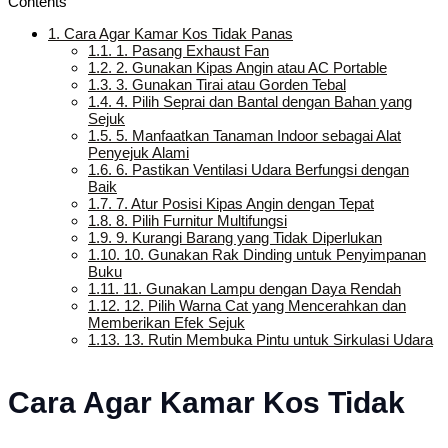
Contents
1.
Cara Agar Kamar Kos Tidak Panas
1.1.
1. Pasang Exhaust Fan
1.2.
2. Gunakan Kipas Angin atau AC Portable
1.3.
3. Gunakan Tirai atau Gorden Tebal
1.4.
4. Pilih Seprai dan Bantal dengan Bahan yang
Sejuk
1.5.
5. Manfaatkan Tanaman Indoor sebagai Alat
Penyejuk Alami
1.6.
6. Pastikan Ventilasi Udara Berfungsi dengan
Baik
1.7.
7. Atur Posisi Kipas Angin dengan Tepat
1.8.
8. Pilih Furnitur Multifungsi
1.9.
9. Kurangi Barang yang Tidak Diperlukan
1.10.
10. Gunakan Rak Dinding untuk Penyimpanan
Buku
1.11.
11. Gunakan Lampu dengan Daya Rendah
1.12.
12. Pilih Warna Cat yang Mencerahkan dan
Memberikan Efek Sejuk
1.13.
13. Rutin Membuka Pintu untuk Sirkulasi Udara
Cara Agar Kamar Kos Tidak