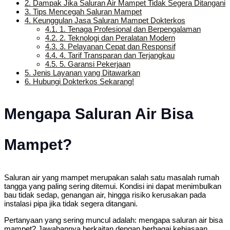
2.
Dampak Jika Saluran Air Mampet Tidak Segera Ditangani
3.
Tips Mencegah Saluran Mampet
4.
Keunggulan Jasa Saluran Mampet Dokterkos
4.1.
1. Tenaga Profesional dan Berpengalaman
4.2.
2. Teknologi dan Peralatan Modern
4.3.
3. Pelayanan Cepat dan Responsif
4.4.
4. Tarif Transparan dan Terjangkau
4.5.
5. Garansi Pekerjaan
5.
Jenis Layanan yang Ditawarkan
6.
Hubungi Dokterkos Sekarang!
Mengapa Saluran Air Bisa
Mampet?
Saluran air yang mampet merupakan salah satu masalah rumah
tangga yang paling sering ditemui. Kondisi ini dapat menimbulkan
bau tidak sedap, genangan air, hingga risiko kerusakan pada
instalasi pipa jika tidak segera ditangani.
Pertanyaan yang sering muncul adalah: mengapa saluran air bisa
mampet? Jawabannya berkaitan dengan berbagai kebiasaan