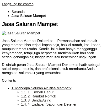
Langsung ke konten
Beranda
Jasa Saluran Mampet
Jasa Saluran Mampet
Jasa Saluran Mampet Dokterkos – Permasalahan saluran air
yang mampet bisa terjadi kapan saja, baik di rumah, kos-kosan,
maupun tempat usaha. Kondisi ini bukan hanya mengganggu
kenyamanan, tetapi juga berpotensi menimbulkan bau tidak
sedap, genangan air, hingga merusak kebersihan lingkungan.
Di sinilah peran Jasa Saluran Mampet Dokterkos hadir sebagai
solusi cepat, praktis, dan profesional untuk membantu Anda
mengatasi saluran air yang tersumbat.
Contents
1.
Mengapa Saluran Air Bisa Mampet?
1.1.
1. Limbah Dapur
1.2.
2. Rambut Rontok
1.3.
3. Benda Asing
1.4.
4. Endapan Sabun dan Deterjen