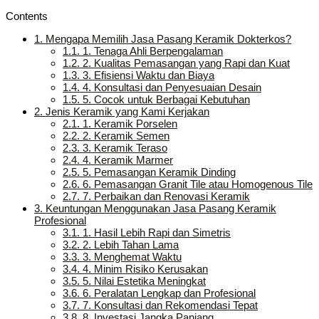
Contents
1.
Mengapa Memilih Jasa Pasang Keramik Dokterkos?
1.1.
1. Tenaga Ahli Berpengalaman
1.2.
2. Kualitas Pemasangan yang Rapi dan Kuat
1.3.
3. Efisiensi Waktu dan Biaya
1.4.
4. Konsultasi dan Penyesuaian Desain
1.5.
5. Cocok untuk Berbagai Kebutuhan
2.
Jenis Keramik yang Kami Kerjakan
2.1.
1. Keramik Porselen
2.2.
2. Keramik Semen
2.3.
3. Keramik Teraso
2.4.
4. Keramik Marmer
2.5.
5. Pemasangan Keramik Dinding
2.6.
6. Pemasangan Granit Tile atau Homogenous Tile
2.7.
7. Perbaikan dan Renovasi Keramik
3.
Keuntungan Menggunakan Jasa Pasang Keramik
Profesional
3.1.
1. Hasil Lebih Rapi dan Simetris
3.2.
2. Lebih Tahan Lama
3.3.
3. Menghemat Waktu
3.4.
4. Minim Risiko Kerusakan
3.5.
5. Nilai Estetika Meningkat
3.6.
6. Peralatan Lengkap dan Profesional
3.7.
7. Konsultasi dan Rekomendasi Tepat
3.8.
8. Investasi Jangka Panjang