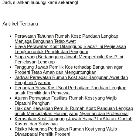
Jadi, silahkan hubungi kami sekarang!
Artikel Terbaru
Perawatan Tahunan Rumah Kost: Panduan Lengkap
Menjaga Bangunan Tetap Awet
Biaya Perawatan Kost Ditanggung Siapa? Ini Penjelasan
Lengkap untuk Pemilik dan Penghuni
Siapa yang Bertanggung Jawab Memperbaiki Kost? Ini
Penjelasan Lengkap
Tanggung Jawab Pemilik Kos terhadap Bangunan agar
Properti Tetap Aman dan Menguntungkan
Jadwal Perawatan Rumah Kost agar Bangunan Awet dan
Penghuni Nyaman
Perjanjian Sewa Kost Soal Perbaikan: Panduan Lengkap
untuk Pemilik dan Penyewa
Aturan Perawatan Fasilitas Rumah Kost yang Wajib
Dipatuhi Penghuni
Hak dan Kewajiban Pemilik Rumah Kost: Panduan Lengkap
untuk Menciptakan Hunian yang Nyaman dan Profesional
Kerusakan Kost Tanggung Jawab Siapa? Ini Aturan, Contoh
Kasus, dan Solusinya
Risiko Menunda Perbaikan Rumah Kost yang Wajib
Diwaspadai Pemilik Properti