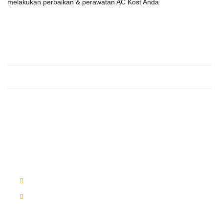
melakukan perbaikan & perawatan AC Kost Anda
Butuh Bantuan ?
Jadwalkan Pemasangan & Perbaikan Ac Kost Anda
+62-81318-6345
booking@dokterkost.com